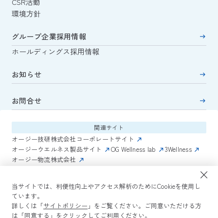
CSR活動
環境方針
グループ企業採用情報
ホールディングス採用情報
お知らせ
お問合せ
関連サイト
オージー技研株式会社コーポレートサイト
オージーウエルネス製品サイト
OG Wellness lab
3Wellness
オージー物流株式会社
関連コンテンツ
当サイトでは、利便性向上やアクセス解析のためにCookieを使用し
AmazonECサイト
IVESサポートクラブ
ています。
詳しくは「
サイトポリシー
」をご覧ください。ご同意いただける方
は「同意する」をクリックしてご利用ください。
サイトポリシー
プライバシーポリシー