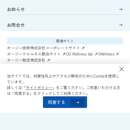
お知らせ
お問合せ
関連サイト
オージー技研株式会社コーポレートサイト
オージーウエルネス製品サイト
OG Wellness lab
3Wellness
オージー物流株式会社
関連コンテンツ
当サイトでは、利便性向上やアクセス解析のためにCookieを使用し
AmazonECサイト
IVESサポートクラブ
ています。
詳しくは「
サイトポリシー
」をご覧ください。ご同意いただける方
は「同意する」をクリックしてご利用ください。
サイトポリシー
プライバシーポリシー
コミュニティガイドライン
サイトマップ
よくある質問
同意する
Copyright © 2026 OG Wellness Co., Ltd. All rights reserved.