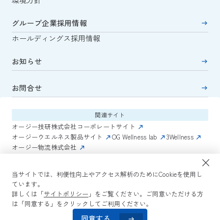
グループ企業採用情報
ホールディングス採用情報
お知らせ
お問合せ
関連サイト
オージー技研株式会社コーポレートサイト
オージーウエルネス製品サイト
OG Wellness lab
3Wellness
オージー物流株式会社
関連コンテンツ
当サイトでは、利便性向上やアクセス解析のためにCookieを使用し
AmazonECサイト
IVESサポートクラブ
ています。
詳しくは「
サイトポリシー
」をご覧ください。ご同意いただける方
は「同意する」をクリックしてご利用ください。
サイトポリシー
プライバシーポリシー
コミュニティガイドライン
サイトマップ
よくある質問
同意する