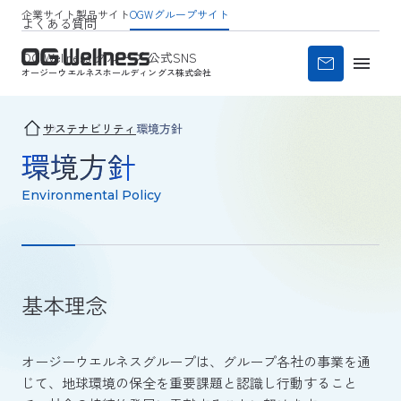
企業サイト
製品サイト
OGWグループサイト
よくある質問
OG Wellness グループ 公式SNS
オージーウエルネス
ホールディングス株式会社
サステナビリティ
環境方針
環境方針
Environmental Policy
基本理念
オージーウエルネスグループは、グループ各社の事業を通
じて、地球環境の保全を重要課題と認識し行動すること