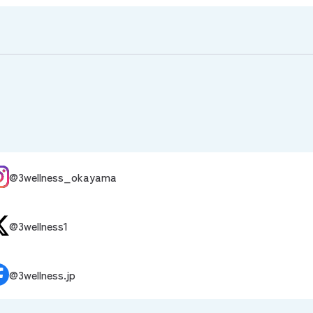
@3wellness_okayama
@3wellness1
@3wellness.jp