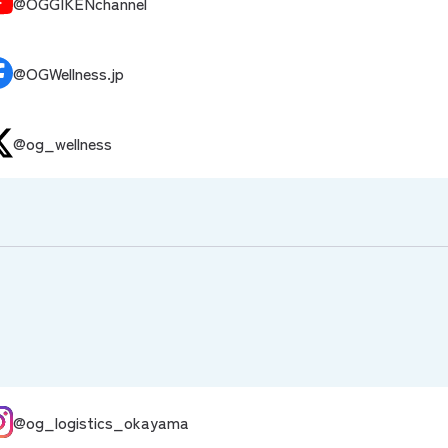
@OGGIKENchannel
@OGWellness.jp
@og_wellness
@og_logistics_okayama