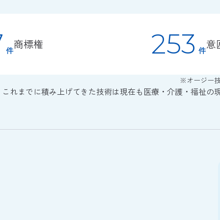
7
253
商標権
意
件
件
※オージー技
、これまでに積み上げてきた技術は現在も医療・介護・福祉の