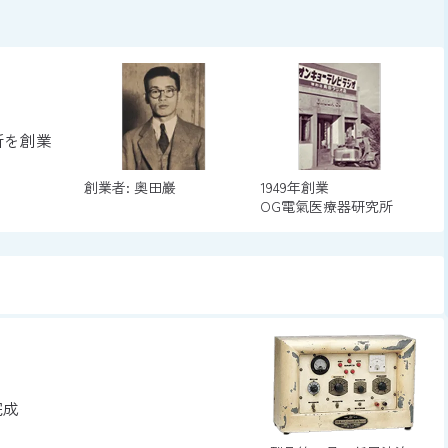
所を創業
創業者: 奥田巖
1949年創業
OG電氣医療器研究所
完成